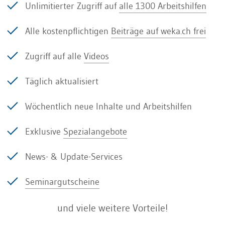
Unlimitierter Zugriff auf
alle 1300 Arbeitshilfen
betrachtet die Geschäftsleitung
Personalentwicklung als wenig sinnvoll. Es
Alle kostenpflichtigen
Beiträge auf weka.ch frei
werden zwar Lernende ausgebildet, die Initiative
Zugriff auf alle
Videos
dazu muss jedoch aus den einzelnen Abteilungen
kommen. Manchmal werden auf Wunsch der
Täglich aktualisiert
Mitarbeitenden auch externe Weiterbildungen
Wöchentlich neue Inhalte und Arbeitshilfen
unterstützt. Da diese aber nicht in eine
Karriereplanung eingebunden sind, hat das
Exklusive
Spezialangebote
Unternehmen die Erfahrung gemacht, dass
News- & Update-Services
einige Mitarbeitende nach einer Weiterbildung
das Unternehmen verlassen haben. Das
Seminargutscheine
Unternehmen ist deshalb dazu übergegangen,
und viele weitere Vorteile!
restriktive Weiterbildungsverträge