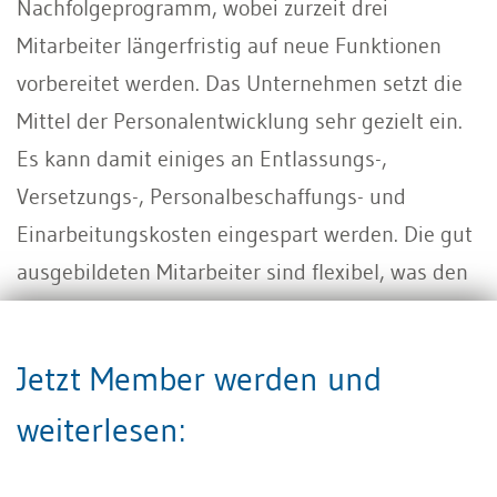
Nachfolgeprogramm, wobei zurzeit drei
Mitarbeiter längerfristig auf neue Funktionen
vorbereitet werden. Das Unternehmen setzt die
Mittel der Personalentwicklung sehr gezielt ein.
Es kann damit einiges an Entlassungs-,
Versetzungs-, Personalbeschaffungs- und
Einarbeitungskosten eingespart werden. Die gut
ausgebildeten Mitarbeiter sind flexibel, was den
optimalen Personaleinsatz erleichtert und
unrentable Kompromisslösungen in personeller
Jetzt Member werden und
Hinsicht weit gehend verhindert.
weiterlesen:
Praxis-Beispiel 2:
Die Firma K. AG ist eine
vergleichbare KMU. Anders als die R. AG