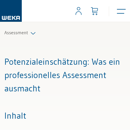
Assessment
Alle Beiträge & Videos
Potenzialeinschätzung
: Was ein
Alle Arbeitshilfen
professionelles Assessment
Alle Fachexperten
ausmacht
Inhalt