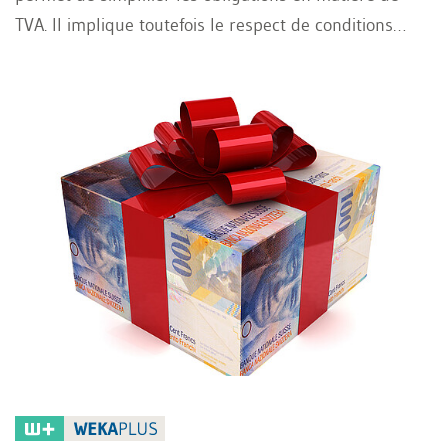
TVA. Il implique toutefois le respect de conditions
précises, de formalités administratives et de règles
spécifiques en matière de responsabilité. Il est
notamment essentiel de déterminer quelles entités
peuvent intégrer un groupe TVA, à partir de quel
moment une direction unique est reconnue et
comment traiter les prestations internes, la déduction
de l'impôt préalable ainsi que les déclarations auprès
de l'Administration fédérale des contributions (AFC).
Cet article présente les principales règles applicables
et les points auxquels les entreprises doivent être
particulièrement attentives dans la pratique.