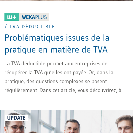
/ TVA DÉDUCTIBLE
Problématiques issues de la
pratique en matière de TVA
La TVA déductible permet aux entreprises de
récupérer la TVA qu’elles ont payée. Or, dans la
pratique, des questions complexes se posent
régulièrement. Dans cet article, vous découvrirez, à
l’aide d’exemples concrets, les points auxquels vous
devez prêter attention lors de la déduction de la TVA
et comment éviter les pièges courants tout en
UPDATE
respectant la législation.