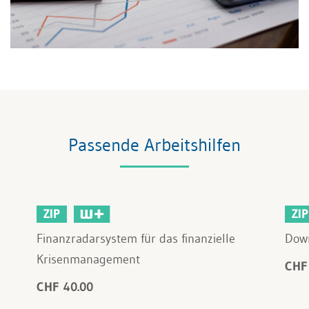
Passende Arbeitshilfen
ZIP
ZIP
Finanzradarsystem für das finanzielle
Down
Krisenmanagement
CHF
CHF 40.00