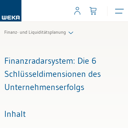
Finanz- und Liquiditätsplanung
Alle Beiträge & Videos
Finanzradarsystem
: Die 6
Alle Arbeitshilfen
Schlüsseldimensionen des
Alle Fachexperten
Unternehmenserfolgs
Inhalt