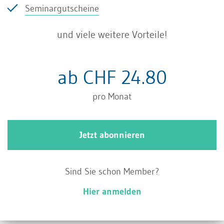
Seminargutscheine
Keine Beteiligungen sind demgegenüber etwa:
und viele weitere Vorteile!
Obligationen
ab CHF 24.80
Darlehen und Vorschüsse
pro Monat
hybride Finanzierungsinstrumente
Bei ausländischen Beteiligungen ist
Jetzt abonnieren
entscheidend, ob es sich um eine Beteiligung am
Eigenkapital einer ausländischen Gesellschaft
Sind Sie schon Member?
handelt, die im Sitzstaat selbständig besteuert
Hier anmelden
wird, wobei die Höhe der dortigen Besteuerung
irrelevant ist.