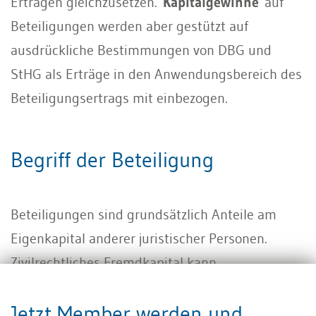
Erträgen gleichzusetzen.
Kapitalgewinne
auf
Beteiligungen werden aber gestützt auf
ausdrückliche Bestimmungen von DBG und
StHG als Erträge in den Anwendungsbereich des
Beteiligungsertrags mit einbezogen.
Begriff der Beteiligung
Beteiligungen sind grundsätzlich Anteile am
Eigenkapital anderer juristischer Personen.
Zivilrechtliches Fremdkapital kann
ausnahmsweise Beteiligungscharakter
Jetzt Member werden und
aufweisen, wenn es steuerlich als verdecktes