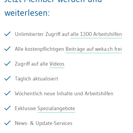
Eigenkapital der Schuldnerin qualifiziert (
Art. 65
weiterlesen:
DBG
,
Art. 24 Abs. 1 Bst.c
und
Art. 29a
StHG
/
Art. 86 und 103 StG-BE
).
Unlimitierter Zugriff auf
alle 1300 Arbeitshilfen
Als Beteiligungen gelten insbesondere:
Alle kostenpflichtigen
Beiträge auf weka.ch frei
Aktien und Partizipationsscheine (von
Zugriff auf alle
Videos
Aktiengesellschaften)
Täglich aktualisiert
Stammeinlagen (von GmbHs)
Wöchentlich neue Inhalte und Arbeitshilfen
Anteilscheine (von Genossenschaften)
Exklusive
Spezialangebote
Genussscheine (Gewinnanteilsrechte ohne
News- & Update-Services
Nennwerte; seit 1.1.2011)