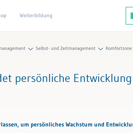
hop
Weiterbildung
tmanagement
Selbst- und Zeitmanagement
Komfortzone: 
smethodik
Alle Beiträge & Videos
det persönliche Entwicklung
t- und Zeitmanagement
Alle Arbeitshilfen
smanagement
Alle Fachexperten
enz
rlassen, um persönliches Wachstum und Entwicklu