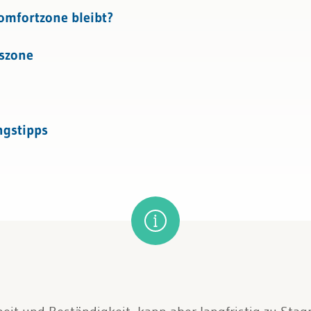
omfortzone bleibt?
szone
ngstipps