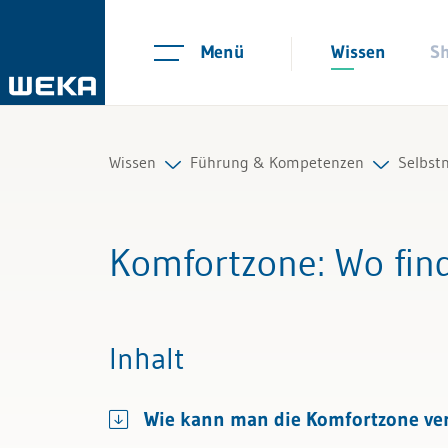
Menü
Wissen
S
Wissen
Führung & Kompetenzen
Selbs
Personal
Mitarbeiterführung
Arbeit
Komfortzone
: Wo fin
Management
Selbstmanagement
Selbs
Führung & Kompetenzen
Kommunikation und Auftritt
Stres
Inhalt
Finanzen & Steuern
Resili
Wie kann man die Komfortzone ve
Recht