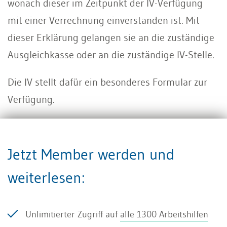
wonach dieser im Zeitpunkt der IV-Verfügung
mit einer Verrechnung einverstanden ist. Mit
dieser Erklärung gelangen sie an die zuständige
Ausgleichkasse oder an die zuständige IV-Stelle.
Die IV stellt dafür ein besonderes Formular zur
Verfügung.
Institutionen oder Arbeitgeber, welche einen
Verrechnungsantrag stellen wollen, haben
Jetzt Member werden und
möglichst früh, d.h. vor Erlass der Verfügung die
weiterlesen:
erste Seite auszufüllen und der zuständigen
Ausgleichskasse einzureichen.
Unlimitierter Zugriff auf
alle 1300 Arbeitshilfen
Nach der Verfügung der IV-Rente und nach