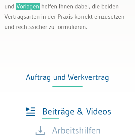
und
Vorlagen
helfen Ihnen dabei, die beiden
Transport und Verkehr
Vertragsarten in der Praxis korrekt einzusetzen
und rechtssicher zu formulieren.
Allgemeines Privatrecht
Datenschutz und IT-Recht
Auftrag und Werkvertrag
Beiträge & Videos
Arbeitshilfen