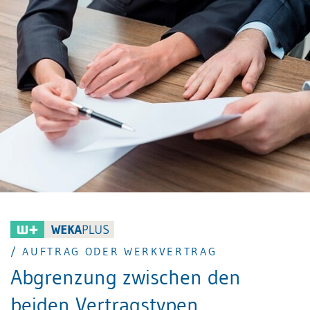
von jeder Partei immer widerrufen oder gekündigt
werden. Diese Möglichkeit kann laut Bundesgericht
nicht vertraglich aufgehoben werden, man kann auch
keine Konventionalstrafe vereinbaren. Den Widerruf
muss man nicht begründen. Man kann natürlich
trotzdem eine Kündigungsfrist vereinbaren, die aber
das Recht zum jederzeitigen Widerruf nicht aufheben
darf, was entsprechend zu formulieren ist.
/ AUFTRAG ODER WERKVERTRAG
Abgrenzung zwischen den
beiden Vertragstypen