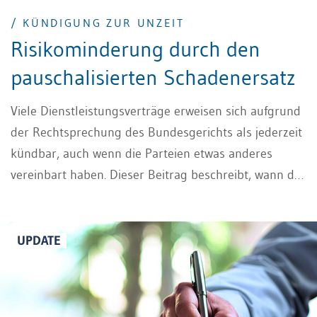
/ KÜNDIGUNG ZUR UNZEIT
Risikominderung durch den
pauschalisierten Schadenersatz
Viele Dienstleistungsverträge erweisen sich aufgrund
der Rechtsprechung des Bundesgerichts als jederzeit
kündbar, auch wenn die Parteien etwas anderes
vereinbart haben. Dieser Beitrag beschreibt, wann das
Risiko eines jederzeitigen Kündigungsrechts besteht –
und wie man ihm begegnen kann, bei einer
Kündigung zur Unzeit.
UPDATE