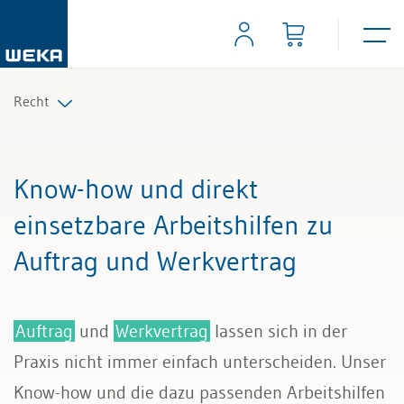
Recht
Arbeitsrecht
Know-how und direkt
Auftrag und Werkvertrag
einsetzbare Arbeitshilfen zu
Auftrag und Werkvertrag
Gesellschaftsrecht
Scheidungs- und Erbrecht
Auftrag
und
Werkvertrag
lassen sich in der
Kauf und Verkauf
Praxis nicht immer einfach unterscheiden. Unser
Know-how und die dazu passenden Arbeitshilfen
Wettbewerb und Handel