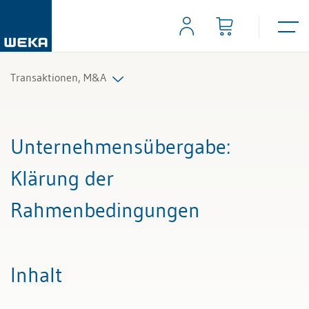
Transaktionen, M&A
Alle Beiträge & Videos
Unternehmensübergabe
:
Alle Arbeitshilfen
Klärung der
Alle Fachexperten
Rahmenbedingungen
Inhalt