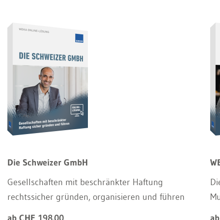
Die Schweizer GmbH
WE
Gesellschaften mit beschränkter Haftung
Di
rechtssicher gründen, organisieren und führen
Mu
ab CHF 198.00
ab