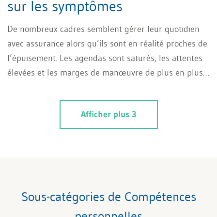
sur les symptômes
De nombreux cadres semblent gérer leur quotidien
avec assurance alors qu’ils sont en réalité proches de
l’épuisement. Les agendas sont saturés, les attentes
élevées et les marges de manœuvre de plus en plus
réduites. Dans ce contexte, l’autogestion devient une
compétence essentielle. L’épuisement s’installe
Afficher plus 3
souvent de manière discrète et progressive. Il est
fréquemment interprété comme une question de
résistance individuelle ou d’organisation personnelle.
Cette lecture déplace toutefois la responsabilité au
mauvais endroit. La surcharge de travail constitue
aujourd’hui un enjeu majeur pour les organisations et
Sous-catégories de Compétences
nécessite une réflexion dépassant largement la seule
personnelles