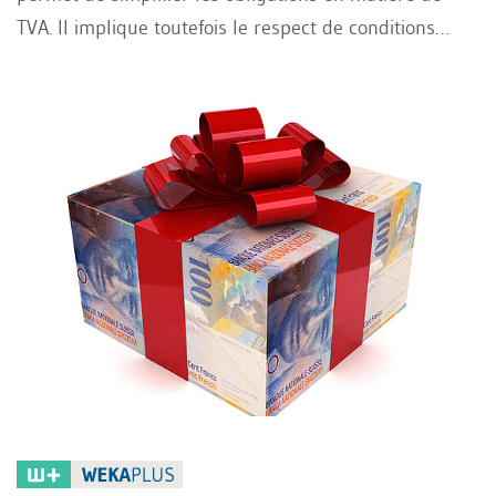
TVA. Il implique toutefois le respect de conditions
précises, de formalités administratives et de règles
spécifiques en matière de responsabilité. Il est
notamment essentiel de déterminer quelles entités
peuvent intégrer un groupe TVA, à partir de quel
moment une direction unique est reconnue et
comment traiter les prestations internes, la déduction
de l'impôt préalable ainsi que les déclarations auprès
de l'Administration fédérale des contributions (AFC).
Cet article présente les principales règles applicables
et les points auxquels les entreprises doivent être
particulièrement attentives dans la pratique.