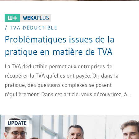
/ TVA DÉDUCTIBLE
Problématiques issues de la
pratique en matière de TVA
La TVA déductible permet aux entreprises de
récupérer la TVA qu’elles ont payée. Or, dans la
pratique, des questions complexes se posent
régulièrement. Dans cet article, vous découvrirez, à
l’aide d’exemples concrets, les points auxquels vous
devez prêter attention lors de la déduction de la TVA
et comment éviter les pièges courants tout en
UPDATE
respectant la législation.