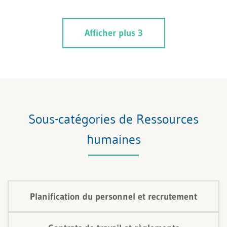
dans des domaines prédéfinis. Par contre, dans le
Reverse Mentoring, cela fonctionne dans l’autre sens:
Afficher plus 3
le Junior coache le Senior sur des thématiques dans
lesquelles le jeune en connaît plus que l’ancien.
Sous-catégories de Ressources
humaines
Planification du personnel et recrutement