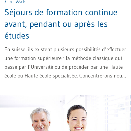
/ STAGE
Séjours de formation continue
avant, pendant ou après les
études
En suisse, ils existent plusieurs possibilités d’effectuer
une formation supérieure : la méthode classique qui
passe par l’Université ou de procéder par une Haute
école ou Haute école spécialisée. Concentrerons-nous
sur les modèles Hautes écoles ou Haute école
spécialisée : Ces types de formations sont axées sur la
pratique professionnelle et dispensent avant tout les
connaissances spécialisées du domaine. Elles
développent les compétences techniques et de
gestion, immédiatement applicables sur le lieu de