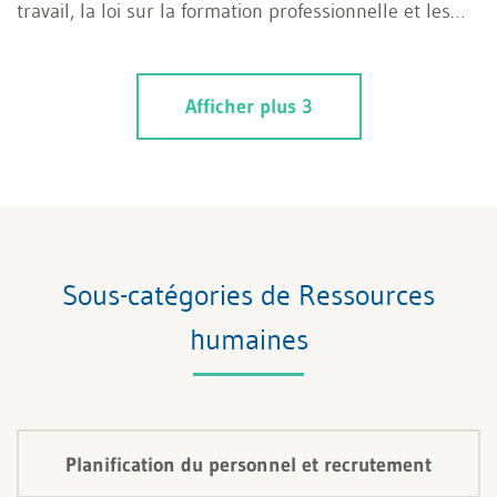
travail, la loi sur la formation professionnelle et les
dispositions particulières des articles 344–346a du
Code suisse des obligations en constituent les bases
Afficher plus 3
légales. Les dispositions relatives au contrat individuel
de travail sont, quant à elles, applicables à titre
subsidiaire.
Sous-catégories de Ressources
humaines
Planification du personnel et recrutement