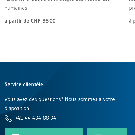
humaines
pr
à partir de CHF 98.00
à 
Service clientèle
Vous avez des questions? Nous sommes à votre
disposition.
+41 44 434 88 34