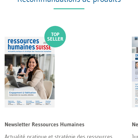
Newsletter Ressources Humaines
Ne
Actualité pratique et stratégie des ressources
Ju