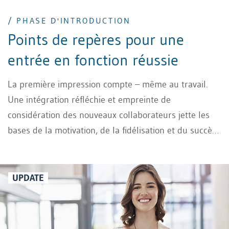
/ PHASE D'INTRODUCTION
Points de repères pour une
entrée en fonction réussie
La première impression compte – même au travail.
Une intégration réfléchie et empreinte de
considération des nouveaux collaborateurs jette les
bases de la motivation, de la fidélisation et du succès
durable de l’entreprise. Pourtant, ce processus est
souvent négligé. Pourquoi une Phase d’introduction
ciblée vaut réellement la peine et quels facteurs de
UPDATE
réussite font la différence, vous le découvrirez dans
cet article.