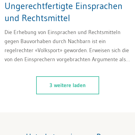
Ungerechtfertigte Einsprachen
und Rechtsmittel
Die Erhebung von Einsprachen und Rechtsmitteln
gegen Bauvorhaben durch Nachbarn ist ein
regelrechter «Volksport» geworden. Erweisen sich die
von den Einsprechern vorgebrachten Argumente als
unzutreffend und werden die Einsprachen
rechtskräftig abgewiesen, kann die Bauherrschaft
3 weitere laden
zwar bauen, die Verzögerung des Bauvorhabens und
die daraus entstehenden Kosten sind jedoch unter
Umständen erheblich.