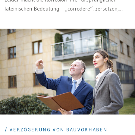
lateinischen Bedeutung – „corrodere“: zersetzen,
zerfressen, zernagen – alle Ehre. Wo Metall ist, will
sich auch Korrosion breitmachen – zum Leidwesen
von Wirtschaft, Ökologie, Gesundheit und Sicherheit.
/ VERZÖGERUNG VON BAUVORHABEN