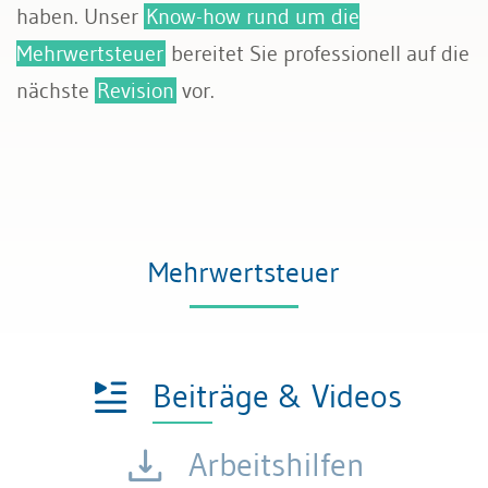
haben. Unser
Know-how rund um die
Rechnungswesen
Mehrwertsteuer
bereitet Sie professionell auf die
nächste
Revision
vor.
Steuern
Mehrwertsteuer
Beiträge & Videos
Arbeitshilfen