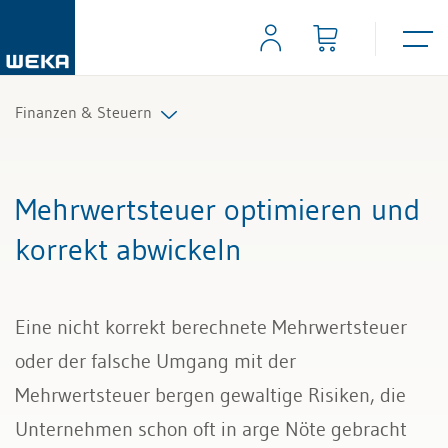
Finanzen & Steuern
Controlling
Mehrwertsteuer optimieren und
Finanzmanagement
korrekt abwickeln
IKS und Risikomanagement
Eine nicht korrekt berechnete Mehrwertsteuer
Mahnwesen und Inkasso
oder der falsche Umgang mit der
Mehrwertsteuer
Mehrwertsteuer bergen gewaltige Risiken, die
Unternehmen schon oft in arge Nöte gebracht
Rechnungslegung und Berichterstattung