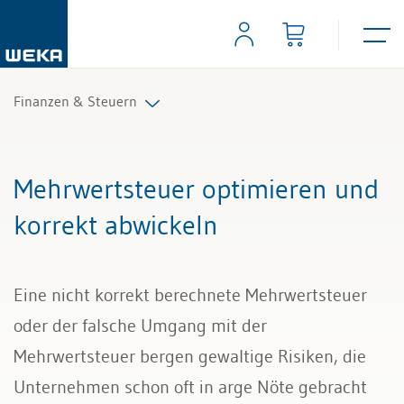
Finanzen & Steuern
Controlling
Mehrwertsteuer optimieren und
Finanzmanagement
korrekt abwickeln
IKS und Risikomanagement
Eine nicht korrekt berechnete Mehrwertsteuer
Mahnwesen und Inkasso
oder der falsche Umgang mit der
Mehrwertsteuer
Mehrwertsteuer bergen gewaltige Risiken, die
Unternehmen schon oft in arge Nöte gebracht
Rechnungslegung und Berichterstattung