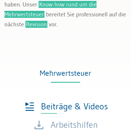
haben. Unser
Know-how rund um die
Rechnungswesen
Mehrwertsteuer
bereitet Sie professionell auf die
nächste
Revision
vor.
Steuern
Mehrwertsteuer
Beiträge & Videos
Arbeitshilfen