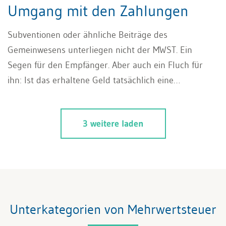
Umgang mit den Zahlungen
Subventionen oder ähnliche Beiträge des
Gemeinwesens unterliegen nicht der MWST. Ein
Segen für den Empfänger. Aber auch ein Fluch für
ihn: Ist das erhaltene Geld tatsächlich eine
Subvention oder nicht doch ein steuerbares Entgelt
für eine Leistung ans Gemeinwesen? Und ist die
3 weitere laden
vorgenommene Vorsteuerkürzung bei einer
Subvention aus Sicht der Eidgen. Steuerverwaltung
(ESTV) auch korrekt? Eine juristisch sehr heikle
Unterscheidung und eine betriebswirtschaftlich nicht
immer eindeutig klare Angelegenheit verursachen
latente MWST-Risiken. Sie bleiben oft unbemerkt und
Unterkategorien von Mehrwertsteuer
können sich anlässlich von MWST-Kontrollen durch