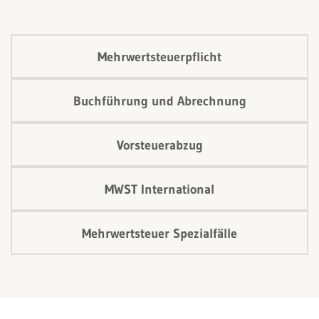
die ESTV in hohen Aufrechnungen manifestieren. Der
nachfolgende Artikel soll primär einen Überblick über
die wichtigsten Kriterien der Abgrenzung der
Mehrwertsteuerpflicht
Subvention zum steuerbaren Entgelt geben.
Buchführung und Abrechnung
Vorsteuerabzug
MWST International
Mehrwertsteuer Spezialfälle