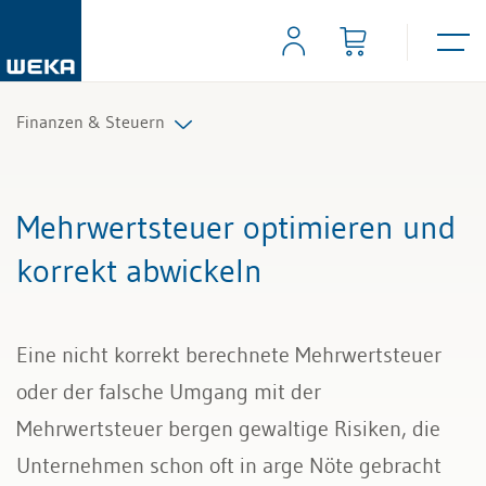
Finanzen & Steuern
Controlling
Mehrwertsteuer optimieren und
Finanzmanagement
korrekt abwickeln
IKS und Risikomanagement
Eine nicht korrekt berechnete Mehrwertsteuer
Mahnwesen und Inkasso
oder der falsche Umgang mit der
Mehrwertsteuer
Mehrwertsteuer bergen gewaltige Risiken, die
Unternehmen schon oft in arge Nöte gebracht
Rechnungslegung und Berichterstattung