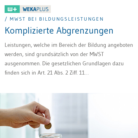
/ MWST BEI BILDUNGSLEISTUNGEN
Komplizierte Abgrenzungen
Leistungen, welche im Bereich der Bildung angeboten
werden, sind grundsätzlich von der MWST
ausgenommen. Die gesetzlichen Grundlagen dazu
finden sich in Art. 21 Abs. 2 Ziff. 11
Mehrwertsteuergesetz (MWSTG) und in Art. 38a der
Mehrwertsteuerverordnung (MWSTV). Da Art. 21 Abs. 2
Ziff. 11 MWSTG restriktiv auszulegen ist, sind lediglich
MWST bei Bildungsleistungen von der Steuer
ausgenommen, bei welchen die Vermittlung von
Wissen oder besonderen Kenntnissen im Vordergrund
steht. Für Unternehmen kann die Abgrenzung