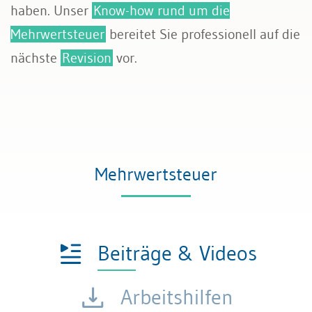
haben. Unser
Know-how rund um die
Rechnungswesen
Mehrwertsteuer
bereitet Sie professionell auf die
nächste
Revision
vor.
Steuern
Mehrwertsteuer
Beiträge & Videos
Arbeitshilfen