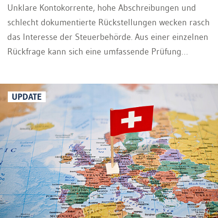
Unklare Kontokorrente, hohe Abschreibungen und
schlecht dokumentierte Rückstellungen wecken rasch
das Interesse der Steuerbehörde. Aus einer einzelnen
Rückfrage kann sich eine umfassende Prüfung
weiterer Konten entwickeln. In diesem Beitrag lesen
Sie, welche Buchungen besonders
erklärungsbedürftig sind und wie Unternehmen ihre
UPDATE
Unterlagen rechtzeitig aufbereiten.