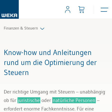
Finanzen & Steuern
Controlling
Know-how und Anleitungen
Finanzmanagement
rund um die Optimierung der
Steuern
IKS und Risikomanagement
Mahnwesen und Inkasso
Der richtige Umgang mit Steuern – unabhängig
Mehrwertsteuer
ob für
juristische
oder
natürliche Personen
–
erfordert enorme Fachkenntnisse. Für eine
Rechnungslegung und Berichterstattung