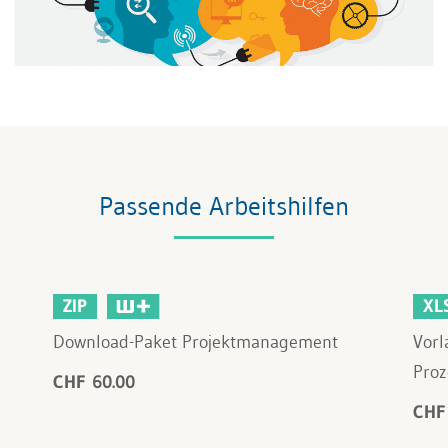
Passende Arbeitshilfen
ZIP
XL
Download-Paket Projektmanagement
Vorl
Pro
CHF 60.00
CHF