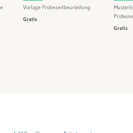
re
Vorlage Probezeitbeurteilung
Musterbr
Probezei
Gratis
Gratis