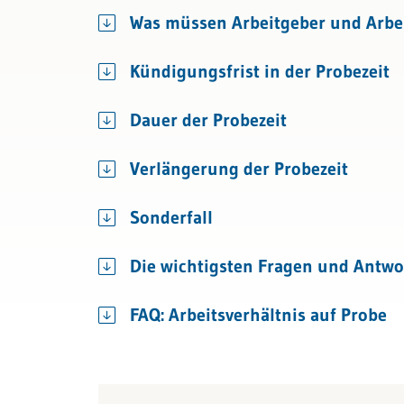
Bau & Immobilien
Kündigung & Arbeitszeugnis
Aus- und Weiterbildu
Was müssen Arbeitgeber und Arbei
Sozialversicherungen
Gesundheitsmanage
Kündigungsfrist in der Probezeit
Talentmanagement
Dauer der Probezeit
Absenz- und Casema
Verlängerung der Probezeit
Sonderfall
Die wichtigsten Fragen und Antwo
FAQ: Arbeitsverhältnis auf Probe