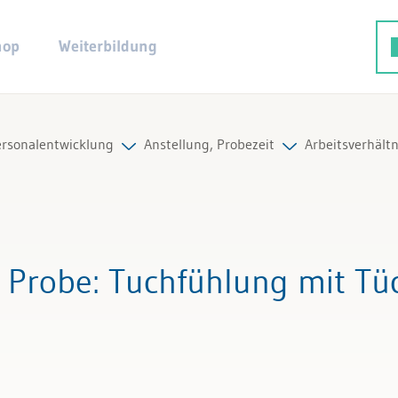
hop
Weiterbildung
rsonalentwicklung
Anstellung, Probezeit
Arbeitsverhält
ng
Alle Beiträge & Videos
on
Alle Arbeitshilfen
f Probe
: Tuchfühlung mit Tü
twicklung