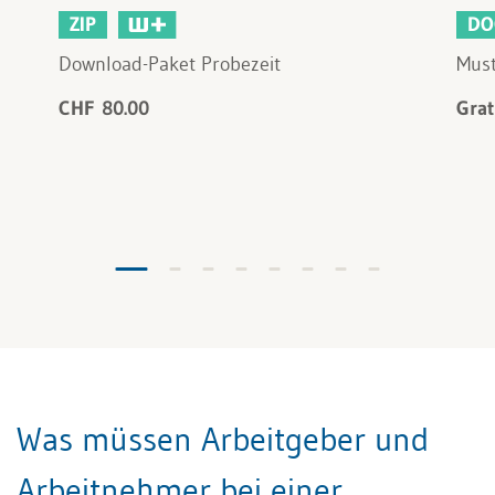
ZIP
DO
Download-Paket Probezeit
Must
CHF 80.00
Grat
Was müssen Arbeitgeber und
Arbeitnehmer bei einer