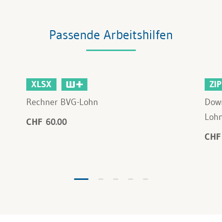
Passende Arbeitshilfen
XLSX
ZIP
Rechner BVG-Lohn
Down
Loh
CHF 60.00
CHF