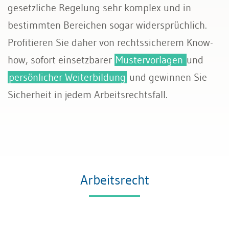
gesetzliche Regelung sehr komplex und in
Transport und Verkehr
bestimmten Bereichen sogar widersprüchlich.
Profitieren Sie daher von rechtssicherem Know-
Allgemeines Privatrecht
how, sofort einsetzbarer
Mustervorlagen
und
Datenschutz und IT-Recht
persönlicher Weiterbildung
und gewinnen Sie
Sicherheit in jedem Arbeitsrechtsfall.
Arbeitsrecht