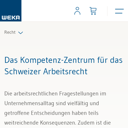
Recht
Arbeitsrecht
Das Kompetenz-Zentrum für das
Auftrag und Werkvertrag
Schweizer Arbeitsrecht
Gesellschaftsrecht
Die arbeitsrechtlichen Fragestellungen im
Scheidungs- und Erbrecht
Unternehmensalltag sind vielfältig und
Kauf und Verkauf
getroffene Entscheidungen haben teils
weitreichende Konsequenzen. Zudem ist die
Wettbewerb und Handel