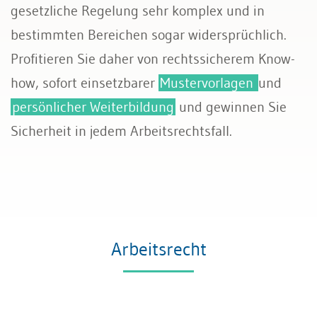
gesetzliche Regelung sehr komplex und in
Transport und Verkehr
bestimmten Bereichen sogar widersprüchlich.
Profitieren Sie daher von rechtssicherem Know-
Allgemeines Privatrecht
how, sofort einsetzbarer
Mustervorlagen
und
Datenschutz und IT-Recht
persönlicher Weiterbildung
und gewinnen Sie
Sicherheit in jedem Arbeitsrechtsfall.
Arbeitsrecht