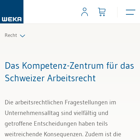
Recht
Arbeitsrecht
Das Kompetenz-Zentrum für das
Auftrag und Werkvertrag
Schweizer Arbeitsrecht
Gesellschaftsrecht
Die arbeitsrechtlichen Fragestellungen im
Scheidungs- und Erbrecht
Unternehmensalltag sind vielfältig und
Kauf und Verkauf
getroffene Entscheidungen haben teils
weitreichende Konsequenzen. Zudem ist die
Wettbewerb und Handel