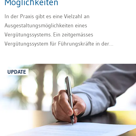
Möglichkeiten
In der Praxis gibt es eine Vielzahl an
Ausgestaltungsmöglichkeiten eines
Vergütungssystems. Ein zeitgemässes
Vergütungssystem für Führungskräfte in der
Geschäftsleitung setzt sich regelmässig aus fixen und
variablen Komponenten zusammen, wobei in den
letzten Jahren auf der Ebene der
UPDATE
Geschäftsleitungsentschädigungen vor allem die
variablen Vergütungskomponenten einen deutlichen
Bedeutungszuwachs erhalten haben. Mehr über die
Aktienbasierte Vergütung erfahren Sie in diesem
Beitrag.