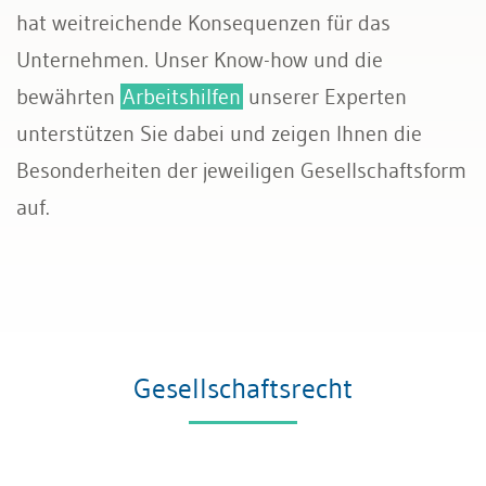
hat weitreichende Konsequenzen für das
Transport und Verkehr
Unternehmen. Unser Know-how und die
bewährten
Arbeitshilfen
unserer Experten
Allgemeines Privatrecht
unterstützen Sie dabei und zeigen Ihnen die
Datenschutz und IT-Recht
Besonderheiten der jeweiligen Gesellschaftsform
auf.
Gesellschaftsrecht