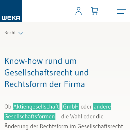
Recht
Arbeitsrecht
Know-how rund um
Auftrag und Werkvertrag
Gesellschaftsrecht und
Rechtsform der Firma
Gesellschaftsrecht
Scheidungs- und Erbrecht
Ob
Aktiengesellschaft
,
GmbH
oder
andere
Kauf und Verkauf
Gesellschaftsformen
– die Wahl oder die
Änderung der Rechtsform im Gesellschaftsrecht
Wettbewerb und Handel