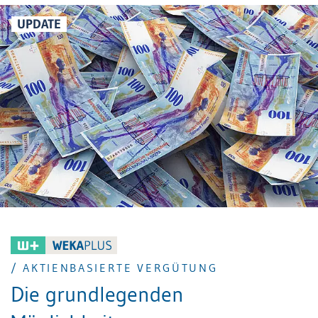
Im Folgenden werden die wichtigsten
vermögensmässigen Rechte abgehandelt.
UPDATE
/ AKTIENBASIERTE VERGÜTUNG
Die grundlegenden