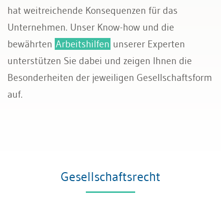
hat weitreichende Konsequenzen für das
Transport und Verkehr
Unternehmen. Unser Know-how und die
bewährten
Arbeitshilfen
unserer Experten
Allgemeines Privatrecht
unterstützen Sie dabei und zeigen Ihnen die
Datenschutz und IT-Recht
Besonderheiten der jeweiligen Gesellschaftsform
auf.
Gesellschaftsrecht