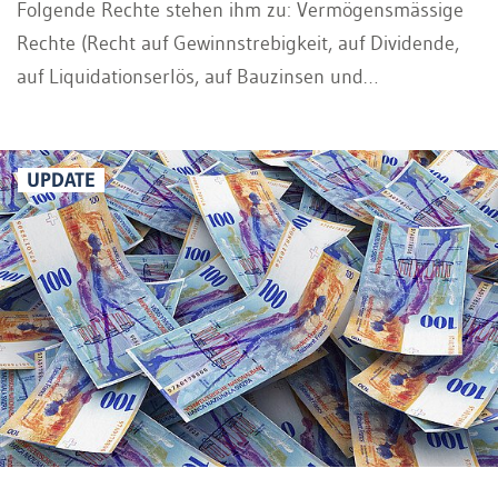
Folgende Rechte stehen ihm zu: Vermögensmässige
Rechte (Recht auf Gewinnstrebigkeit, auf Dividende,
auf Liquidationserlös, auf Bauzinsen und
Bezugsrecht), Mitwirkungsrechte und Schutzrechte.
Im Folgenden werden die wichtigsten
vermögensmässigen Rechte abgehandelt.
UPDATE