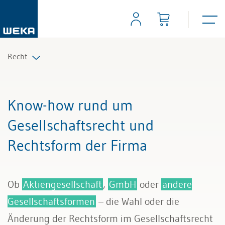
Recht
Arbeitsrecht
Know-how rund um
Auftrag und Werkvertrag
Gesellschaftsrecht und
Rechtsform der Firma
Gesellschaftsrecht
Scheidungs- und Erbrecht
Ob
Aktiengesellschaft
,
GmbH
oder
andere
Kauf und Verkauf
Gesellschaftsformen
– die Wahl oder die
Änderung der Rechtsform im Gesellschaftsrecht
Wettbewerb und Handel