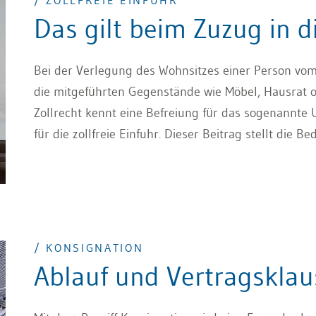
/ ZOLLFREIE EINFUHR
Das gilt beim Zuzug in d
Bei der Verlegung des Wohnsitzes einer Person vom A
die mitgeführten Gegenstände wie Möbel, Hausrat o
Zollrecht kennt eine Befreiung für das sogenannt
für die zollfreie Einfuhr. Dieser Beitrag stellt die B
Umzugsgut zu erfüllen sind, im Sinne eines Überbli
/ KONSIGNATION
Ablauf und Vertragsklau