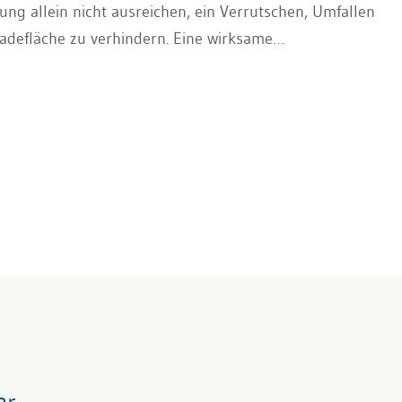
ng allein nicht ausreichen, ein Verrutschen, Umfallen
adefläche zu verhindern. Eine wirksame
ransportgüter sowie andere Verkehrsteilnehmer zu
hr