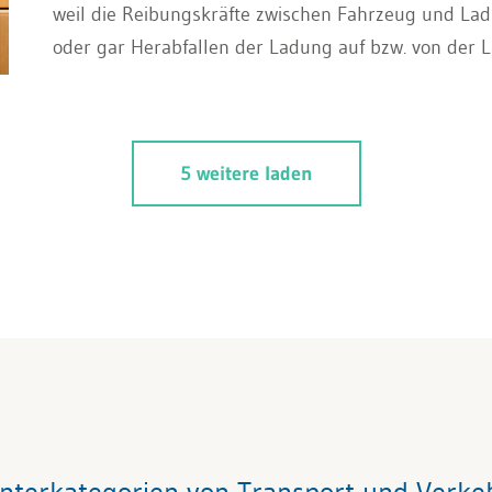
weil die Reibungskräfte zwischen Fahrzeug und Ladu
oder gar Herabfallen der Ladung auf bzw. von der L
Ladungssicherung ist daher unerlässlich, um die T
schützen.
5 weitere laden
nterkategorien von Transport und Verke