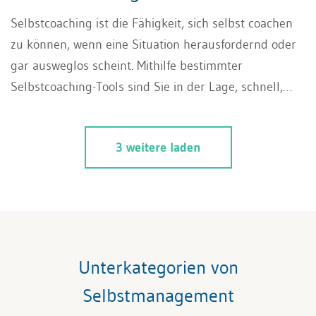
Selbstcoaching ist die Fähigkeit, sich selbst coachen
zu können, wenn eine Situation herausfordernd oder
gar ausweglos scheint. Mithilfe bestimmter
Selbstcoaching-Tools sind Sie in der Lage, schnell,
effektiv und möglichst einfach Abhilfe zu schaffen, wo
Sie sonst vielleicht eher externe Hilfe (Coaching,
3 weitere laden
Therapie, psychologische Betreuung, etc.) benötigen
würden.
Unterkategorien von
Selbstmanagement