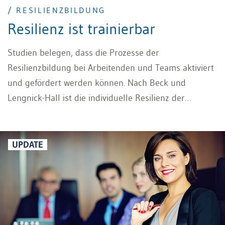
/ RESILIENZBILDUNG
Resilienz ist trainierbar
Studien belegen, dass die Prozesse der
Resilienzbildung bei Arbeitenden und Teams aktiviert
und gefördert werden können. Nach Beck und
Lengnick-Hall ist die individuelle Resilienz der
Arbeitenden eine Grundvoraussetzung für die
Resilienz einer Organisation oder eines
Unternehmens.
UPDATE