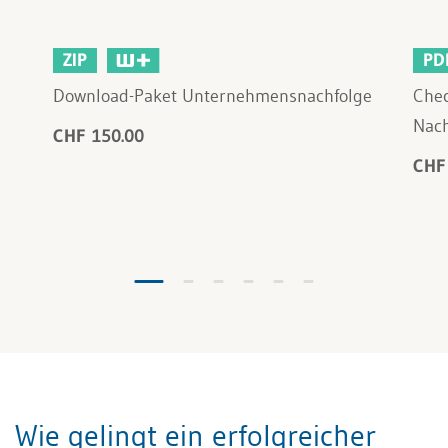
ZIP
PD
Download-Paket Unternehmensnachfolge
Chec
Nac
CHF 150.00
CHF
Wie gelingt ein erfolgreicher