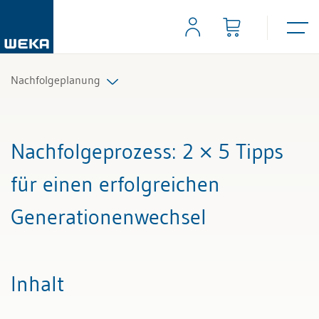
Nachfolgeplanung
Alle Beiträge & Videos
Nachfolgeprozess
: 2 × 5 Tipps
Alle Arbeitshilfen
für einen erfolgreichen
Alle Fachexperten
Generationenwechsel
Inhalt