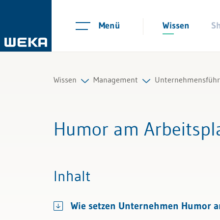
Menü
Wissen
S
Wissen
Management
Unternehmensfüh
Personal
Strategie und Innovation
Geschäftsführun
Humor am Arbeitspl
Management
Unternehmensführung
Unternehmensku
Führung & Kompetenzen
Organisation
New Work
Inhalt
Finanzen & Steuern
Marketing & Verkauf
Verwaltungsrat
Wie setzen Unternehmen Humor am A
Recht
Nachfolgeplanun