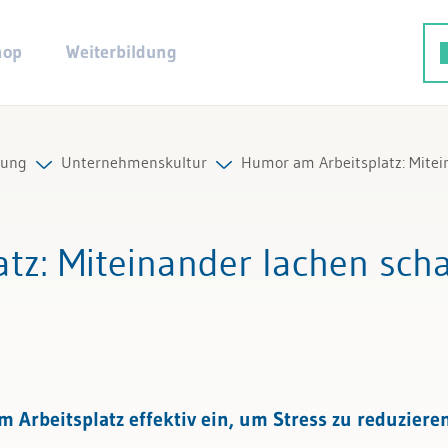
hop
Weiterbildung
rung
Unternehmenskultur
Humor am Arbeitsplatz: Mitei
g
Alle Beiträge & Videos
atz
: Miteinander lachen sch
ltur
Alle Arbeitshilfen
Alle Fachexperten
rbeitsplatz effektiv ein, um Stress zu reduzieren
g