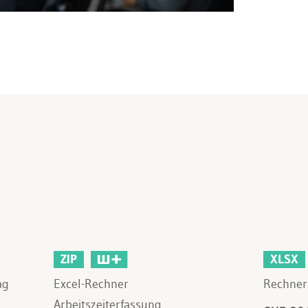
ZIP
XLSX
ag
Excel-Rechner
Rechner 
Arbeitszeiterfassung