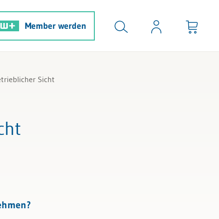
Member werden
etrieblicher Sicht
cht
nehmen?