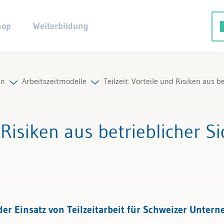
hop
Weiterbildung
en
Arbeitszeitmodelle
Teilzeit: Vorteile und Risiken aus b
ng
Alle Beiträge & Videos
 Risiken aus betrieblicher Si
rzeit
Alle Arbeitshilfen
Alle Fachexperten
 der Einsatz von Teilzeitarbeit für Schweizer Unter
twicklung