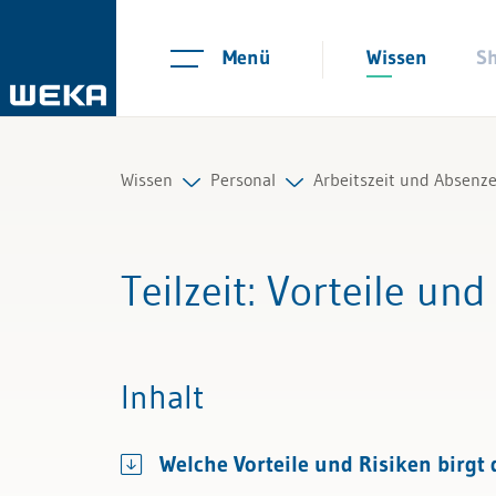
Menü
Wissen
S
Wissen
Personal
Arbeitszeit und Absenz
Personal
Personalplanung und Rekrutieru
Arbeitszeitmodelle
Teilzeit
: Vorteile und
Management
Arbeitsverträge und Reglemente
Überstunden und Übe
Führung & Kompetenzen
Arbeitszeit und Absenzen
Arbeitszeiterfassung
Inhalt
Finanzen & Steuern
Lohn und Gehalt
Absenzen und Ferien
Welche Vorteile und Risiken birgt
Recht
Personalführung und Personalen