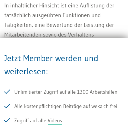
In inhaltlicher Hinsicht ist eine Auflistung der
tatsächlich ausgeübten Funktionen und
Tätigkeiten, eine Bewertung der Leistung der
Mitarbeitenden sowie des Verhaltens
erforderlich. Es wird in der Regel in der
Vergangenheitsform verfasst. In Bezug auf die
Jetzt Member werden und
Funktionen und Tätigkeiten sind die effektiv
weiterlesen:
ausgeübten Tätigkeiten zu nennen und nicht die
allenfalls in einem Stellenbeschrieb zusätzlich
Unlimitierter Zugriff auf
alle 1300 Arbeitshilfen
aufgelisteten Tätigkeiten.
Alle kostenpflichtigen
Beiträge auf weka.ch frei
In Bezug auf die Bewertung der Arbeitsqualität
werden in der Praxis nach wie vor oft auf die
Zugriff auf alle
Videos
bekannten Floskeln "zur Zufriedenheit", "zur