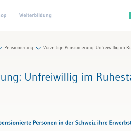
hop
Weiterbildung
Pensionierung
Vorzeitige Pensionierung: Unfreiwillig im 
ng
eiträge
Alle Beiträge & Videos
rung
: Unfreiwillig im Ruhes
terschaft, Familienzulagen
Alle Arbeitshilfen
Alle Fachexperten
pensionierte Personen in der Schweiz ihre Erwerbst
twicklung