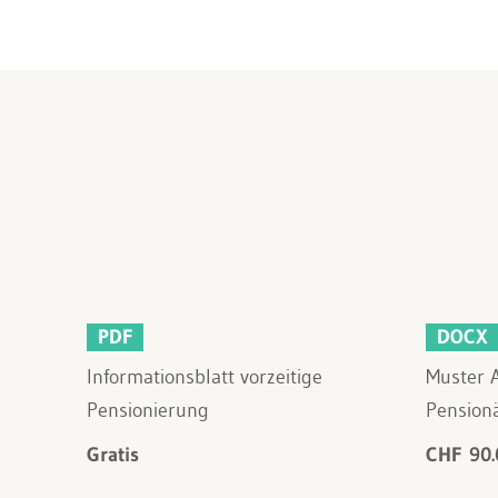
PDF
DOCX
Informationsblatt vorzeitige
Muster A
Pensionierung
Pension
Gratis
CHF 90.