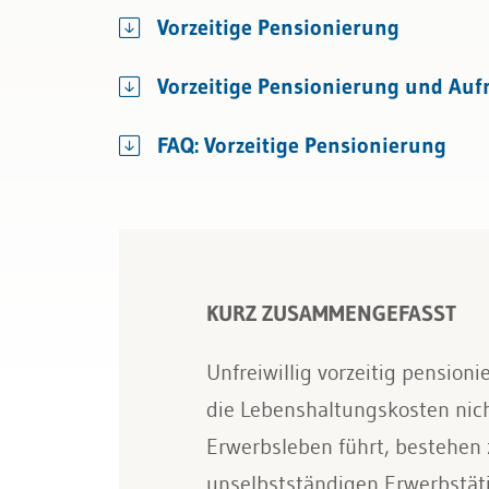
Bau & Immobilien
Kündigung & Arbeitszeugnis
AHV / IV
Vorzeitige Pensionierung
Sozialversicherungen
Vorzeitige Pensionierung und Auf
FAQ: Vorzeitige Pensionierung
KURZ ZUSAMMENGEFASST
Unfreiwillig vorzeitig pension
die Lebenshaltungskosten nich
Erwerbsleben führt, bestehen
unselbstständigen Erwerbstäti