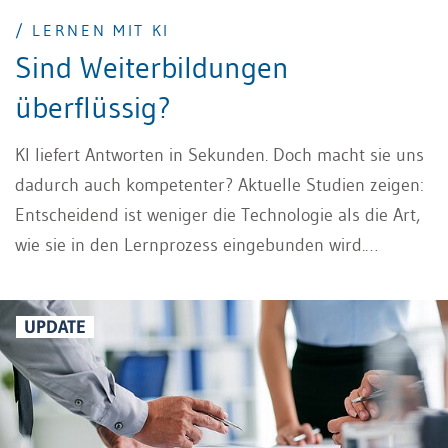
/ LERNEN MIT KI
Sind Weiterbildungen
überflüssig?
KI liefert Antworten in Sekunden. Doch macht sie uns
dadurch auch kompetenter? Aktuelle Studien zeigen:
Entscheidend ist weniger die Technologie als die Art,
wie sie in den Lernprozess eingebunden wird.
Erfahren Sie, wann KI Lernen tatsächlich verbessert,
weshalb schnelle Lösungen sogar zum Problem
UPDATE
werden können und wie ein guter KI-Lerncoach
nachhaltigen Kompetenzaufbau unterstützt.