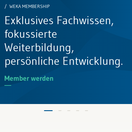
erte
WEKA MEMBERSHIP
Exklusives Fachwissen,
ildung für die
fokussierte
ung Ihrer
Weiterbildung,
chen Kompetenzen
persönliche Entwicklung.
hrungsqualitäten.
Member werden
nare.ch