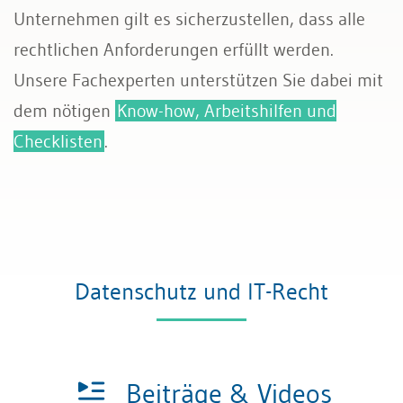
Unternehmen gilt es sicherzustellen, dass alle
Transport und Verkehr
rechtlichen Anforderungen erfüllt werden.
Unsere Fachexperten unterstützen Sie dabei mit
Allgemeines Privatrecht
dem nötigen
Know-how, Arbeitshilfen und
Datenschutz und IT-Recht
Checklisten
.
Datenschutz und IT-Recht
Beiträge & Videos