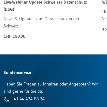
Live-Webinar Update Schweizer Datenschutz
WE
(DSG)
Un
News & Updates zum Datenschutz in der
Ve
Schweiz
ab
CHF 190.00
Kundenservice
Haben Sie Fragen zu Inhalten oder Angeboten? Wir
sind gerne für Sie da.
+41 44 434 88 34