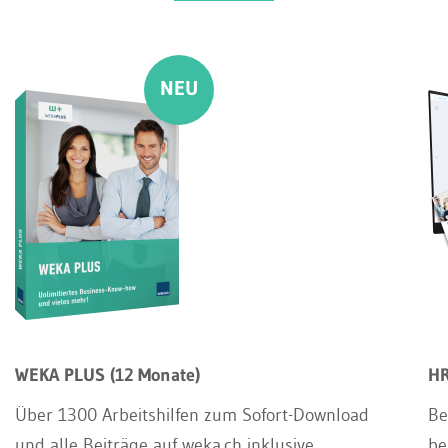
WEKA PLUS (12 Monate)
HR
Über 1300 Arbeitshilfen zum Sofort-Download
Be
und alle Beiträge auf weka.ch inklusive
be