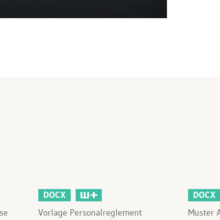
DOCX
DOCX
se
Vorlage Personalreglement
Muster 