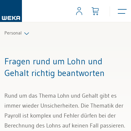
Personal
Personalplanung und Rekrutierung
Fragen rund um Lohn und
Arbeitsverträge und Reglemente
Gehalt richtig beantworten
Arbeitszeit und Absenzen
Rund um das Thema Lohn und Gehalt gibt es
Lohn und Gehalt
immer wieder Unsicherheiten. Die Thematik der
Personalführung und Personalentwicklung
Payroll ist komplex und Fehler dürfen bei der
Berechnung des Lohns auf keinen Fall passieren.
Kündigung & Arbeitszeugnis