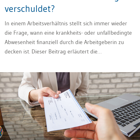
verschuldet?
In einem Arbeitsverhältnis stellt sich immer wieder
die Frage, wann eine krankheits- oder unfallbedingte
Abwesenheit finanziell durch die Arbeitgeberin zu
decken ist. Dieser Beitrag erläutert die
Voraussetzungen der Lohnfortzahlung OR gemäss
Art. 324a OR und geht insbesondere der Frage nach,
wann eine verschuldete Abwesenheit vorliegt. Ist die
Abwesenheit verschuldet, hat die Arbeitgeberin
nämlich keine Lohnfortzahlungspflicht (das Vorliegen
einer allfälligen Krankentaggeldversicherung und
deren Implikationen werden in diesem Artikel nicht
besprochen). Ebenso wenig wird die
Beweisproblematik in diesem Artikel behandelt.