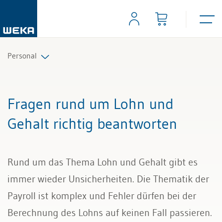
Personal
Personalplanung und Rekrutierung
Fragen rund um Lohn und
Arbeitsverträge und Reglemente
Gehalt richtig beantworten
Arbeitszeit und Absenzen
Rund um das Thema Lohn und Gehalt gibt es
Lohn und Gehalt
immer wieder Unsicherheiten. Die Thematik der
Personalführung und Personalentwicklung
Payroll ist komplex und Fehler dürfen bei der
Berechnung des Lohns auf keinen Fall passieren.
Kündigung & Arbeitszeugnis