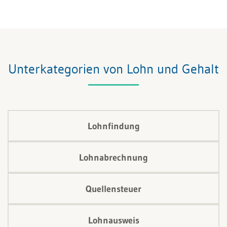
Abwesenheit verschuldet, hat die Arbeitgeberin
nämlich keine Lohnfortzahlungspflicht (das Vorliegen
einer allfälligen Krankentaggeldversicherung und
deren Implikationen werden in diesem Artikel nicht
besprochen). Ebenso wenig wird die
Unterkategorien von Lohn und Gehalt
Beweisproblematik in diesem Artikel behandelt.
Lohnfindung
Lohnabrechnung
Quellensteuer
Lohnausweis