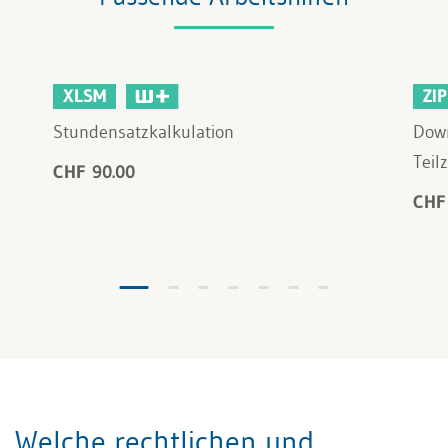
XLSM
ZIP
Stundensatzkalkulation
Down
Teil
CHF 90.00
CHF
Welche rechtlichen und