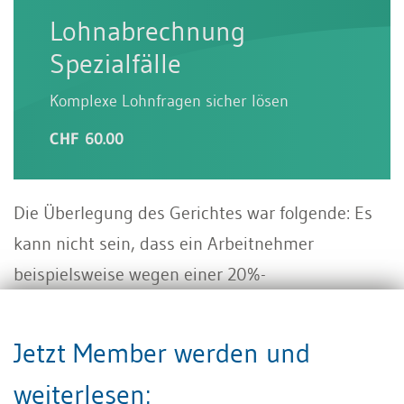
Lohnabrechnung
Spezialfälle
Komplexe Lohnfragen sicher lösen
CHF 60.00
Die Überlegung des Gerichtes war folgende: Es
kann nicht sein, dass ein Arbeitnehmer
beispielsweise wegen einer 20%-
Arbeitsunfähigkeit nach kurzer Zeit den
Anspruch auf die Lohnfortzahlung verwirkt hat.
Jetzt Member werden und
Dies würde zu Ungerechtigkeiten und
weiterlesen:
Zufälligkeiten führen, indem je nach Reihenfolge