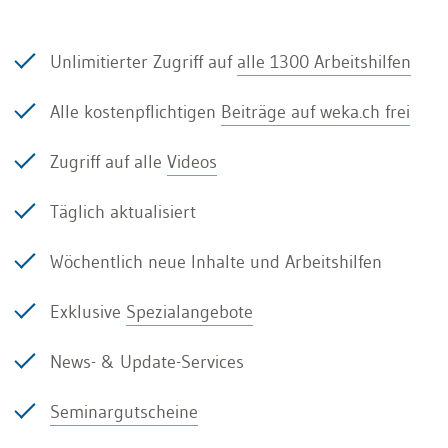
von verschiedenen Absenzen die
Lohnfortzahlung völlig unterschiedlich ausfallen
Unlimitierter Zugriff auf
alle 1300 Arbeitshilfen
würde.
Alle kostenpflichtigen
Beiträge auf weka.ch frei
Gemäss Obligationenrecht hat der Arbeitgeber
Zugriff auf alle
Videos
den Lohn für eine beschränkte Zeit (nicht
Täglich aktualisiert
während einer beschränkten Zeit) zu entrichten.
Daraus wird gemäss heute vorherrschender
Wöchentlich neue Inhalte und Arbeitshilfen
Interpretation abgeleitet, dass das
Exklusive
Spezialangebote
Geldminimum gilt. Wenn eine teilweise
Arbeitsunfähigkeit vorliegt, ist also der
News- & Update-Services
Lohnfortzahlungsanspruch auf einen längeren
Seminargutscheine
Zeitraum umzurechnen.