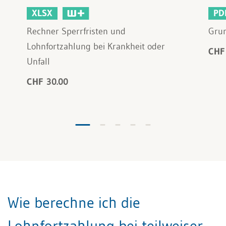
XLSX
PD
Rechner Sperrfristen und
Grun
Lohnfortzahlung bei Krankheit oder
CHF
Unfall
CHF 30.00
Wie berechne ich die
Lohnfortzahlung bei teilweiser