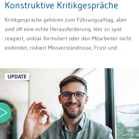
Konstruktive Kritikgespräche
Kritikgespräche gehören zum Führungsalltag, aber
sind oft eine echte Herausforderung. Wer zu spät
reagiert, unklar formuliert oder den Mitarbeiter nicht
einbindet, riskiert Missverständnisse, Frust und
Widerstand. Wenn Sie Ihre Mitarbeiter richtig
kritisieren, können Kritikgespräche jedoch zu einer
Chance werden: Sie schaffen Klarheit, eröffnen neue
UPDATE
Perspektiven und zeigen Wege zur Verbesserung. In
unserem Video erfahren Sie, wie Sie Ihre Mitarbeiter
richtig kritisieren. So gelingt es Ihnen, schwierige
Situationen in echte Entwicklungsmöglichkeiten zu
verwandeln und eine positive, vertrauensvolle
Zusammenarbeit zu fördern.