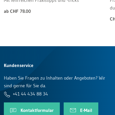
Mit lehrreichen Praxistipps und -tricks
Pr
du
ab CHF 78.00
CH
Kundenservice
Haben Sie Fragen zu Inhalten oder Angeboten? Wir
sind gerne für Sie da.
+41 44 434 88 34
Kontaktformular
E-Mail