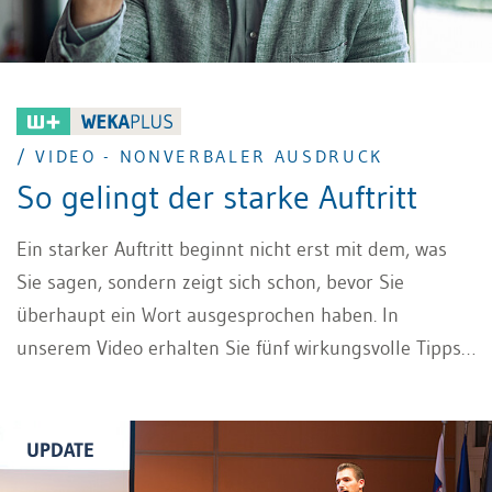
/ VIDEO - NONVERBALER AUSDRUCK
So gelingt der starke Auftritt
Ein starker Auftritt beginnt nicht erst mit dem, was
Sie sagen, sondern zeigt sich schon, bevor Sie
überhaupt ein Wort ausgesprochen haben. In
unserem Video erhalten Sie fünf wirkungsvolle Tipps
zum bewussten Einsatz von Körpersprache – kurz
gesagt: nonverbaler Ausdruck. Sie erfahren, wie eine
aufrechte Körperhaltung Sicherheit vermittelt, warum
UPDATE
eine authentische Mimik Ihre Botschaften