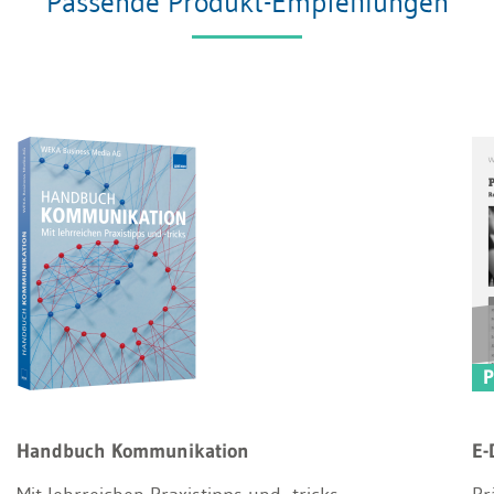
Passende Produkt-Empfehlungen
Handbuch Kommunikation
E-