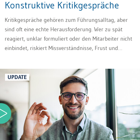
Konstruktive Kritikgespräche
Kritikgespräche gehören zum Führungsalltag, aber
sind oft eine echte Herausforderung. Wer zu spät
reagiert, unklar formuliert oder den Mitarbeiter nicht
einbindet, riskiert Missverständnisse, Frust und
Widerstand. Wenn Sie Ihre Mitarbeiter richtig
kritisieren, können Kritikgespräche jedoch zu einer
Chance werden: Sie schaffen Klarheit, eröffnen neue
UPDATE
Perspektiven und zeigen Wege zur Verbesserung. In
unserem Video erfahren Sie, wie Sie Ihre Mitarbeiter
richtig kritisieren. So gelingt es Ihnen, schwierige
Situationen in echte Entwicklungsmöglichkeiten zu
verwandeln und eine positive, vertrauensvolle
Zusammenarbeit zu fördern.