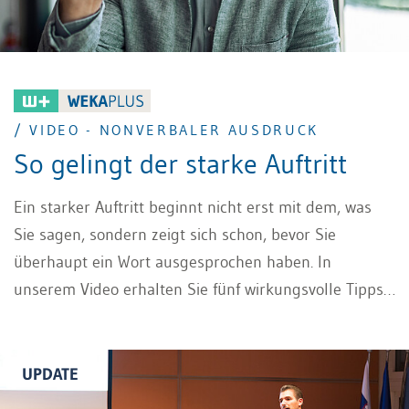
/ VIDEO - NONVERBALER AUSDRUCK
So gelingt der starke Auftritt
Ein starker Auftritt beginnt nicht erst mit dem, was
Sie sagen, sondern zeigt sich schon, bevor Sie
überhaupt ein Wort ausgesprochen haben. In
unserem Video erhalten Sie fünf wirkungsvolle Tipps
zum bewussten Einsatz von Körpersprache – kurz
gesagt: nonverbaler Ausdruck. Sie erfahren, wie eine
aufrechte Körperhaltung Sicherheit vermittelt, warum
UPDATE
eine authentische Mimik Ihre Botschaften