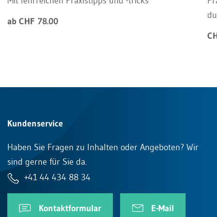
Mit lehrreichen Praxistipps und -tricks
Pr
du
ab CHF 78.00
CH
Kundenservice
Haben Sie Fragen zu Inhalten oder Angeboten? Wir
sind gerne für Sie da.
+41 44 434 88 34
Kontaktformular
E-Mail