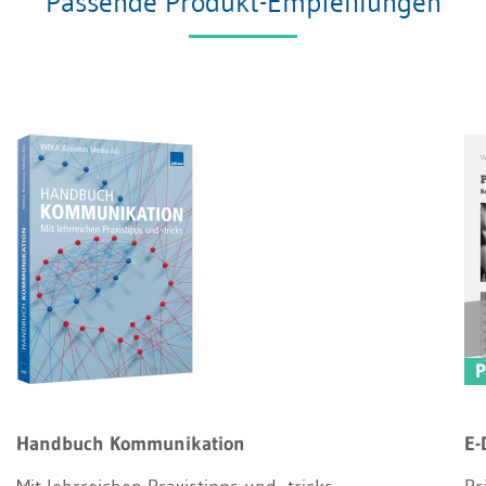
Passende Produkt-Empfehlungen
Handbuch Kommunikation
E-