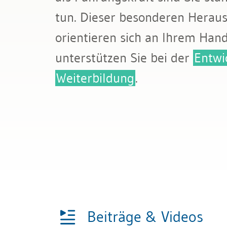
Bau & Immobilien
Teamb
tun. Dieser besonderen Heraus
orientieren sich an Ihrem Han
unterstützen Sie bei der
Entwi
Weiterbildung
.
Beiträge & Videos