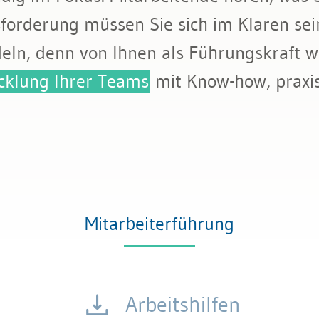
uilding
forderung müssen Sie sich im Klaren sein
deln, denn von Ihnen als Führungskraft w
cklung Ihrer Teams
mit Know-how, praxis
Mitarbeiterführung
Arbeitshilfen