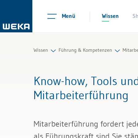
Menü
Wissen
S
Wissen
Führung & Kompetenzen
Mitarb
Personal
Mitarbeiterführung
Führu
Know-how, Tools und 
Management
Selbstmanagement
Führu
Mitarbeiterführung
Führung & Kompetenzen
Kommunikation und Auftritt
Qualif
Finanzen & Steuern
Mitarb
Mitarbeiterführung fordert je
Recht
Coach
als Führungskraft sind Sie stä