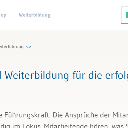
hop
Weiterbildung
eiterführung
ngsaufgaben
Weiterbildung für die erfol
ngsinstrumente
ikation und Ziele
eitergespräch
de Führungskraft. Die Ansprüche der Mita
ing und Entwicklung
ndig im Fokus. Mitarbeitende hören, was 