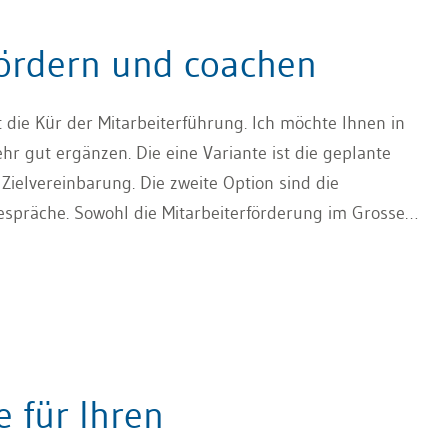
 fördern und coachen
t die Kür der Mitarbeiterführung. Ich möchte Ihnen in
ehr gut ergänzen. Die eine Variante ist die geplante
Zielvereinbarung. Die zweite Option sind die
spräche. Sowohl die Mitarbeiterförderung im Grossen
in sind nützlich und hilfreich. Mit diesen beiden
cklungen auf den Weg und nutzen im Tagesgeschäft
 für Ihren