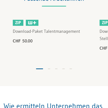
ZIP
ZIP
Download-Paket Talentmanagement
Down
Stel
CHF 50.00
CHF
Wie ermitteln Unternehmen das