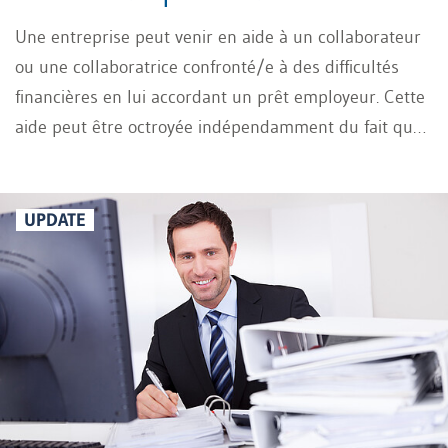
Une entreprise peut venir en aide à un collaborateur
ou une collaboratrice confronté/e à des difficultés
financières en lui accordant un prêt employeur. Cette
aide peut être octroyée indépendamment du fait que
la situation résulte d’une imprudence ou de
circonstances défavorables. L’objectif est de soulager
la personne concernée de ses soucis privés, de l’aider
UPDATE
à résoudre son problème et, par conséquent, de
préserver sa capacité de travail. Une telle mesure
permet aussi d’éviter que la personne ne contracte
un ou plusieurs petits crédits à la consommation,
dont les taux d’intérêt élevés risqueraient d’aggraver
son endettement.