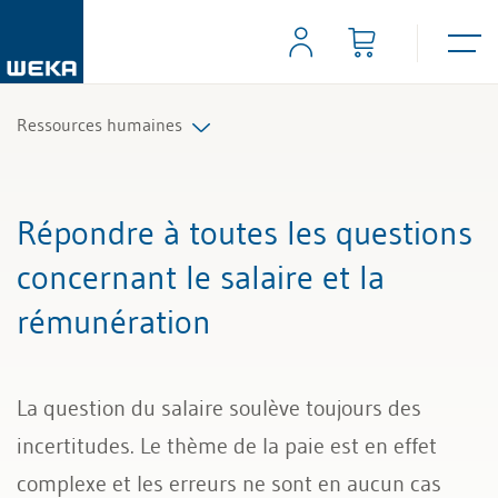
Ressources humaines
Planification du personnel et recrutement
Répondre à toutes les questions
Contrats de travail et règlements
concernant le salaire et la
rémunération
Temps de travail et absences
Salaire et rémunération
La question du salaire soulève toujours des
Gestion du personnel
incertitudes. Le thème de la paie est en effet
complexe et les erreurs ne sont en aucun cas
Licenciement et certificat de travail