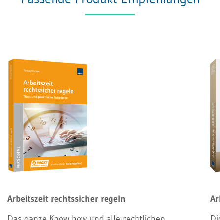
Arbeitszeit rechtssicher regeln
Ar
Das ganze Know-how und alle rechtlichen
Di