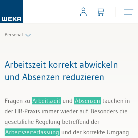
Personal
Personalplanung und Rekrutierung
Arbeitszeit korrekt abwickeln
Arbeitsverträge und Reglemente
und Absenzen reduzieren
Arbeitszeit und Absenzen
Fragen zu
Arbeitszeit
und
Absenzen
tauchen in
Lohn und Gehalt
der HR-Praxis immer wieder auf. Besonders die
Personalführung und Personalentwicklung
gesetzliche Regelung betreffend der
Arbeitszeiterfassung
und der korrekte Umgang
Kündigung & Arbeitszeugnis