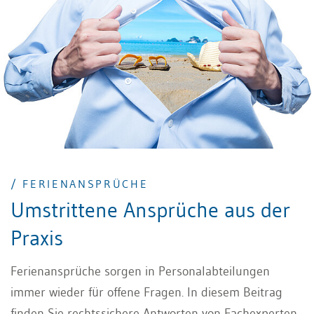
Arbeitgeberin aber gewisse Rahmenbedingungen
festlegen sollte. Ein klar formuliertes Ferienreglement
schafft dafür die notwendigen rechtlichen und
organisatorischen Rahmenbedingungen.
/ FERIENANSPRÜCHE
Umstrittene Ansprüche aus der
Praxis
Ferienansprüche sorgen in Personalabteilungen
immer wieder für offene Fragen. In diesem Beitrag
finden Sie rechtssichere Antworten von Fachexperten