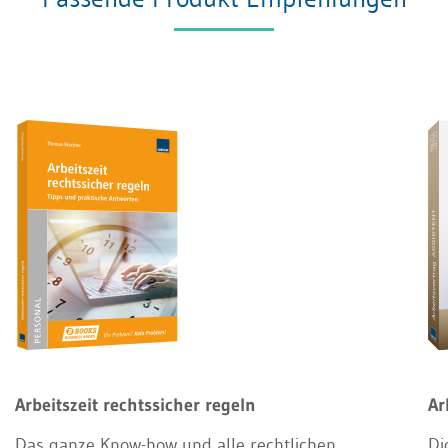
Arbeitszeit rechtssicher regeln
Ar
Das ganze Know-how und alle rechtlichen
Di