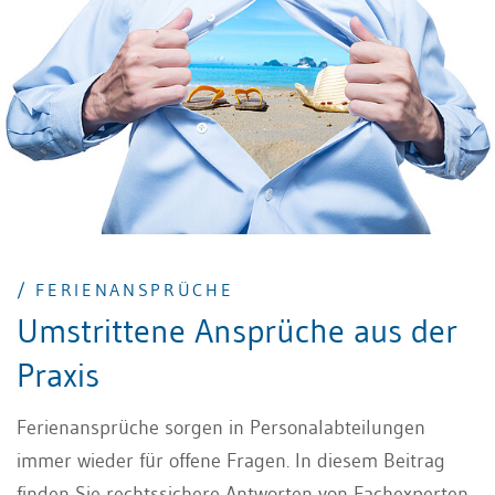
Arbeitgeberin aber gewisse Rahmenbedingungen
festlegen sollte. Ein klar formuliertes Ferienreglement
schafft dafür die notwendigen rechtlichen und
organisatorischen Rahmenbedingungen.
/ FERIENANSPRÜCHE
Umstrittene Ansprüche aus der
Praxis
Ferienansprüche sorgen in Personalabteilungen
immer wieder für offene Fragen. In diesem Beitrag
finden Sie rechtssichere Antworten von Fachexperten