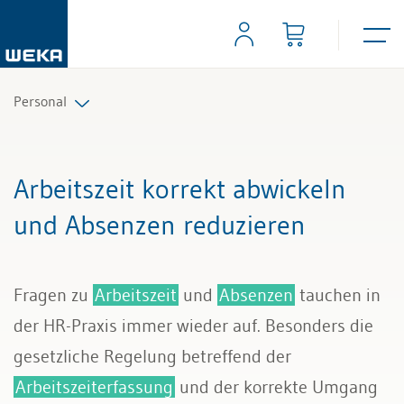
Personal
Personalplanung und Rekrutierung
Arbeitszeit korrekt abwickeln
Arbeitsverträge und Reglemente
und Absenzen reduzieren
Arbeitszeit und Absenzen
Fragen zu
Arbeitszeit
und
Absenzen
tauchen in
Lohn und Gehalt
der HR-Praxis immer wieder auf. Besonders die
Personalführung und Personalentwicklung
gesetzliche Regelung betreffend der
Arbeitszeiterfassung
und der korrekte Umgang
Kündigung & Arbeitszeugnis