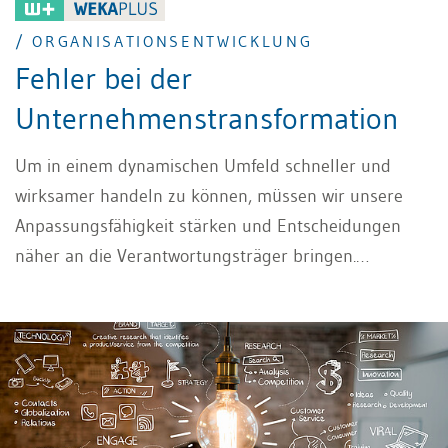
/ ORGANISATIONSENTWICKLUNG
Fehler bei der
Unternehmenstransformation
Um in einem dynamischen Umfeld schneller und
wirksamer handeln zu können, müssen wir unsere
Anpassungsfähigkeit stärken und Entscheidungen
näher an die Verantwortungsträger bringen.
Gleichzeitig gilt es, Verantwortung auf mehr
Schultern zu verteilen, um Kompetenzen besser zu
nutzen und die Organisation insgesamt resilienter
und leistungsfähiger zu machen. Eine gezielte
Organisationsentwicklung schafft dafür die
notwendigen Strukturen, fördert Eigenverantwortung