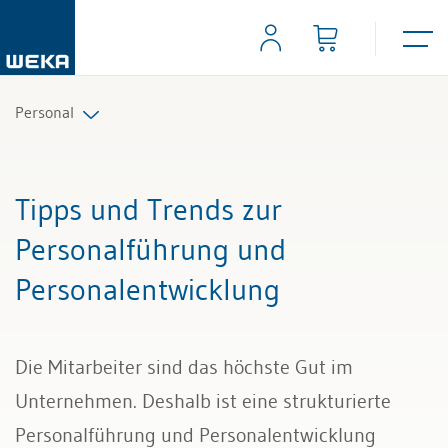
Personal
Personalplanung und Rekrutierung
Tipps und Trends zur
Arbeitsverträge und Reglemente
Personalführung und
Personalentwicklung
Arbeitszeit und Absenzen
Lohn und Gehalt
Die Mitarbeiter sind das höchste Gut im
Personalführung und Personalentwicklung
Unternehmen. Deshalb ist eine strukturierte
Personalführung und Personalentwicklung
Kündigung & Arbeitszeugnis